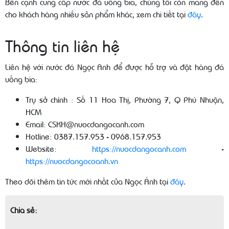
Bên cạnh cung cấp nước đá uống bia, chúng tôi còn mang đến
cho khách hàng nhiều sản phẩm khác, xem chi tiết tại
đây
.
Thông tin liên hệ
Liên hệ với nước đá Ngọc Anh để được hỗ trợ và đặt hàng đá
uống bia:
Trụ sở chính : Số 11 Hoa Thị, Phường 7, Q Phú Nhuận,
HCM
Email: CSKH@nuocdangocanh.com
Hotline: 0387.157.953 - 0968.157.953
Website:
https://nuocdangocanh.com
-
https://nuocdangocoanh.vn
Theo dõi thêm tin tức mới nhất của Ngọc Ánh tại
đây
.
Chia sẻ: