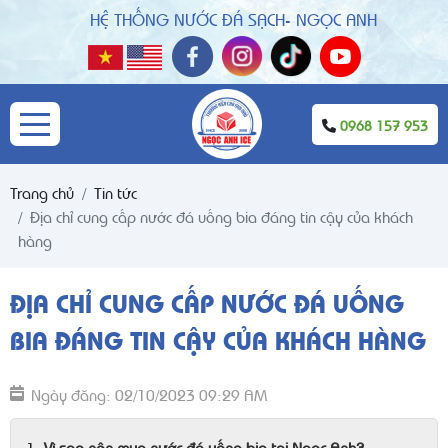
HỆ THỐNG NƯỚC ĐÁ SẠCH- NGỌC ANH
0968 157 953
Trang chủ
Tin tức
Địa chỉ cung cấp nước đá uống bia đáng tin cậy của khách
hàng
ĐỊA CHỈ CUNG CẤP NƯỚC ĐÁ UỐNG
BIA ĐÁNG TIN CẬY CỦA KHÁCH HÀNG
Ngày đăng: 02/10/2023 09:29 AM
Vì sao nên mua nước đá uống bia tại Ngọc Anh?