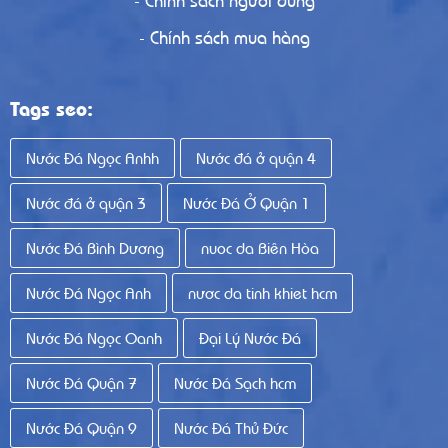
- Chính sách mua hàng
Tags seo:
Nước Đá Ngọc Anhh
Nước đá ở quận 4
Nước đá ở quận 3
Nước Đá Ở Quận 1
Nước Đá Bình Dương
nuoc da Biên Hòa
Nước Đá Ngọc Anh
nươc da tinh khiet hcm
Nước Đá Ngọc Oanh
Đại Lý Nước Đá
Nước Đá Quận 7
Nước Đá Sạch hcm
Nước Đá Quận 9
Nước Đá Thủ Đức