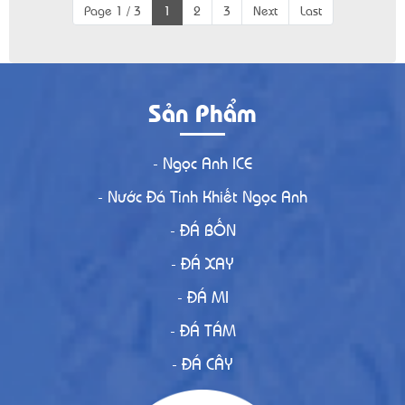
Page 1 / 3
1
2
3
Next
Last
Sản Phẩm
- Ngọc Anh ICE
- Nước Đá Tinh Khiết Ngọc Anh
- ĐÁ BỐN
- ĐÁ XAY
- ĐÁ MI
- ĐÁ TÁM
- ĐÁ CÂY