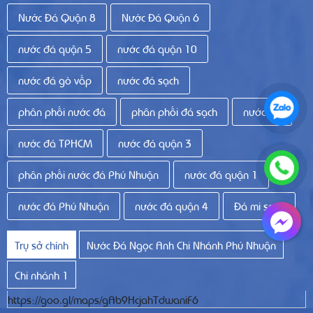
Nước Đá Quận 8
Nước Đá Quận 6
nước đá quận 5
nước đá quận 10
nước đá gò vấp
nước đá sạch
phân phối nước đá
phân phối đá sạch
nước đá
nước đá TPHCM
nước đá quận 3
phân phối nước đá Phú Nhuận
nước đá quận 1
nước đá Phú Nhuận
nước đá quận 4
Đá mi sạch
Trụ sở chính
Nước Đá Ngọc Anh Chi Nhánh Phú Nhuận
Chi nhánh 1
https://goo.gl/maps/gAb9HcjahTdwaniF6