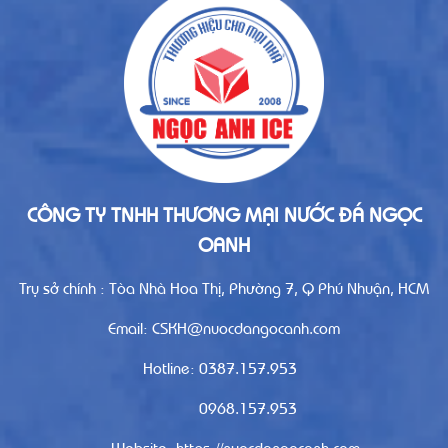
CÔNG TY TNHH THƯƠNG MẠI NƯỚC ĐÁ NGỌC
OANH
Trụ sở chính : Tòa Nhà Hoa Thị, Phường 7, Q Phú Nhuận, HCM
Email: CSKH@nuocdangocanh.com
Hotline: 0387.157.953
0968.157.953
Website: https://nuocdangocanh.com