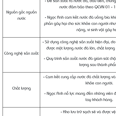
- Để sản xuất ra nước đá, đầu tiên, chúng
nước đảm bảo theo QCVN 01 - 1
Nguồn gốc nguồn
- Ngọc Anh cam kết nước đá uống bia k
nước
phần gây hại cho sức khỏe con người như: 
nặng, vi sinh vật gây hại
- Sử dụng công nghệ sản xuất hiện đại, do
được một lượng nước đá lớn, chất lượng 
Công nghệ sản xuất
- Quy trình sản xuất nước đá giám sát ch
lượng sau thành phẩ
- Cam kết cung cấp nước đá chất lượng và
khỏe con người.
Chất lượng
- Ngọc Anh nỗ lực mang đến những viên đ
tay khách hàng.
- Kho lưu trữ sạch sẽ và được vệ 