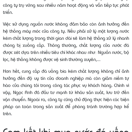
công ty trụ vững sau nhiều năm hoạt động và vẫn tiếp tục phát
triển.
Việc sử dụng nguồn nước không đảm bảo còn ảnh hưởng đến
hệ thống máy móc của công ty. Nếu phải xử lý một lượng nước
kém chất lượng trong thời gian dài sẽ làm hệ thống xử lý nhanh
chóng bị xuống cấp. Thông thường, chất lượng của nước đá
được xét dựa trên nhiều tiêu chí khác nhau như: Nguồn nước, bộ
lọc, hệ thống không được vệ sinh thường xuyên,...
Hơn hết, cung cấp đá uống bia kém chất lượng không chỉ ảnh
hưởng đến độ uy tín của doanh nghiệp mà còn giảm niềm tự
hào của chúng tôi trong công tác phục vụ khách hàng. Chính vì
vậy, Ngọc Anh đã đầu tư mạnh từ khâu sản xuất, lưu trữ đến
vận chuyển. Ngoài ra, công ty cũng chủ động thực hiện các biện
pháp an toàn trong sản xuất để phòng tránh trường hợp kể
trên.
Cam kết khi mua nước đá uống