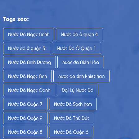
Tags seo:
Nước Đá Ngọc Anhh
Nước đá ở quận 4
Nước đá ở quận 3
Nước Đá Ở Quận 1
Nước Đá Bình Dương
nuoc da Biên Hòa
Nước Đá Ngọc Anh
nươc da tinh khiet hcm
Nước Đá Ngọc Oanh
Đại Lý Nước Đá
Nước Đá Quận 7
Nước Đá Sạch hcm
Nước Đá Quận 9
Nước Đá Thủ Đức
Nước Đá Quận 8
Nước Đá Quận 6