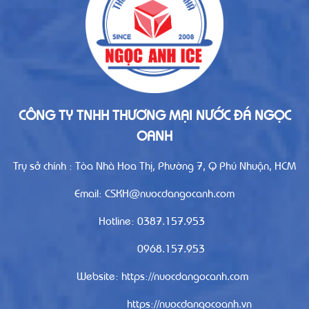
CÔNG TY TNHH THƯƠNG MẠI NƯỚC ĐÁ NGỌC
OANH
Trụ sở chính : Tòa Nhà Hoa Thị, Phường 7, Q Phú Nhuận, HCM
Email: CSKH@nuocdangocanh.com
Hotline: 0387.157.953
0968.157.953
Website: https://nuocdangocanh.com
https://nuocdangocoanh.vn