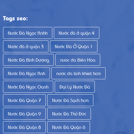
Tags seo:
Nước Đá Ngọc Anhh
Nước đá ở quận 4
Nước đá ở quận 3
Nước Đá Ở Quận 1
Nước Đá Bình Dương
nuoc da Biên Hòa
Nước Đá Ngọc Anh
nươc da tinh khiet hcm
Nước Đá Ngọc Oanh
Đại Lý Nước Đá
Nước Đá Quận 7
Nước Đá Sạch hcm
Nước Đá Quận 9
Nước Đá Thủ Đức
Nước Đá Quận 8
Nước Đá Quận 6