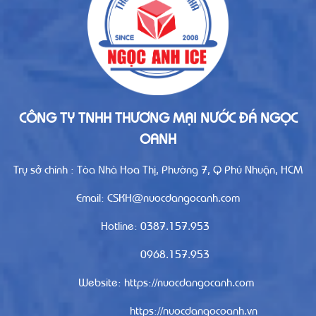
CÔNG TY TNHH THƯƠNG MẠI NƯỚC ĐÁ NGỌC
OANH
Trụ sở chính : Tòa Nhà Hoa Thị, Phường 7, Q Phú Nhuận, HCM
Email: CSKH@nuocdangocanh.com
Hotline: 0387.157.953
0968.157.953
Website: https://nuocdangocanh.com
https://nuocdangocoanh.vn